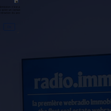
émission n'est pas disponible ou
y avoir un certain délai entre la fin
génération du podcast.
Ok