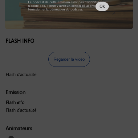
Le podcast de cette émission n'est pas disponible ou
n'existe pas. Il peut y avoir un certain délai entre la fin de
Ok
l'émission et la génération du podcast.
FLASH INFO
Regarder la vidéo
Flash d'actualité.
Emission
Flash info
Flash d'actualité.
Animateurs