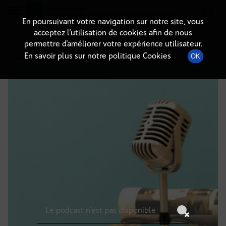
Radio-immo.fr
Premiere webradio d'information immobiliere
En poursuivant votre navigation sur notre site, vous
acceptez l’utilisation de cookies afin de nous
DÉTAILS DE L'ÉPISODE
permettre d’améliorer votre expérience utilisateur.
En savoir plus sur notre politique Cookies
OK
14 janvier 2025
à 14h59
, durée : Invalid date
Le podcast n'est pas disponible