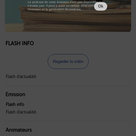
Le podcast de cette émission n'est pas disponible ou
n'existe pas. Il peut y avoir un certain délai entre la fin de
Ok
l'émission et la génération du podcast.
FLASH INFO
Regarder la vidéo
Flash d'actualité.
Emission
Flash info
Flash d'actualité.
Animateurs