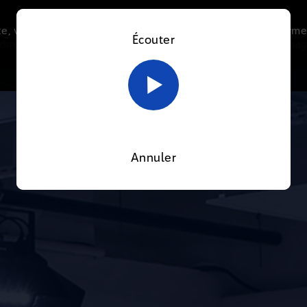
e, vous acceptez l’utilisation de cookies afin de nous perme
Écouter
direct
À l'écoute
Thématiques
La radio
Le mag
En savoir plus sur notre politique Cookies
OK
Annuler