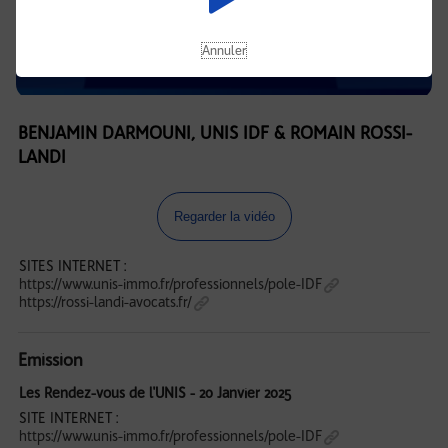
Annuler
BENJAMIN DARMOUNI, UNIS IDF & ROMAIN ROSSI-
LANDI
Regarder la vidéo
SITES INTERNET :
https://www.unis-immo.fr/professionnels/pole-IDF
https://rossi-landi-avocats.fr/
Emission
Les Rendez-vous de l'UNIS - 20 Janvier 2025
SITE INTERNET :
https://www.unis-immo.fr/professionnels/pole-IDF