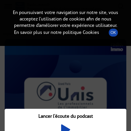
Radio-immo.fr
Premiere webradio d'information immobiliere
En poursuivant votre navigation sur notre site, vous
acceptez l’utilisation de cookies afin de nous
DÉTAILS DE L'ÉPISODE
permettre d’améliorer votre expérience utilisateur.
En savoir plus sur notre politique Cookies
OK
20 janvier 2025
à 17h30
, durée : 24 minutes
Lancer l'écoute du podcast