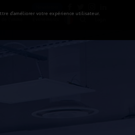
Newsletter
ttre d’améliorer votre expérience utilisateur.
 de l'immo
Evénements
Login