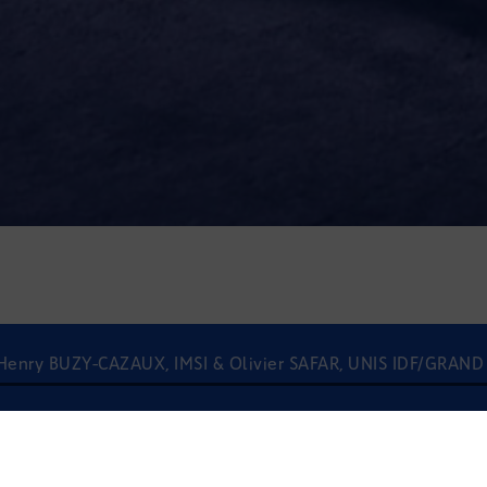
 - Henry BUZY-CAZAUX, IMSI & Olivier SAFAR, UNIS IDF/GRAND