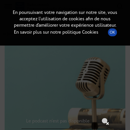
Radio-immo.fr
Premiere webradio d'information immobiliere
En poursuivant votre navigation sur notre site, vous
acceptez l’utilisation de cookies afin de nous
DÉTAILS DE L'ÉPISODE
permettre d’améliorer votre expérience utilisateur.
En savoir plus sur notre politique Cookies
OK
22 janvier 2025
à 6h59
, durée : Invalid date
Le podcast n'est pas disponible