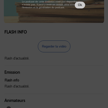
Le podcast de cette émission n'est pas disponible ou
n'existe pas. Il peut y avoir un certain délai entre la fin de
Ok
l'émission et la génération du podcast.
FLASH INFO
Regarder la vidéo
Flash d'actualité.
Emission
Flash info
Flash d'actualité.
Animateurs