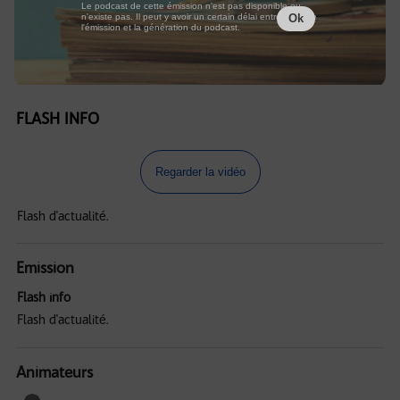
Le podcast de cette émission n'est pas disponible ou
n'existe pas. Il peut y avoir un certain délai entre la fin de
Ok
l'émission et la génération du podcast.
FLASH INFO
Regarder la vidéo
Flash d'actualité.
Emission
Flash info
Flash d'actualité.
Animateurs