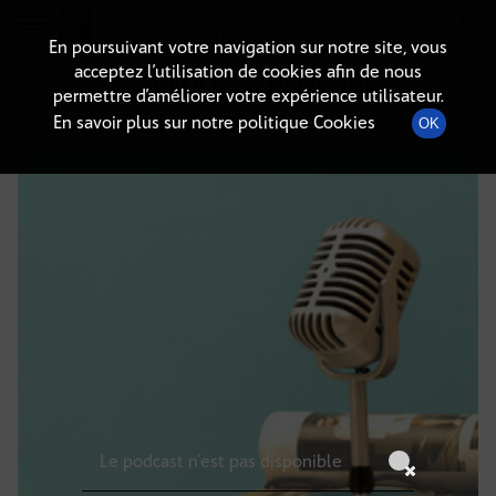
Radio-immo.fr
Premiere webradio d'information immobiliere
En poursuivant votre navigation sur notre site, vous
acceptez l’utilisation de cookies afin de nous
DÉTAILS DE L'ÉPISODE
permettre d’améliorer votre expérience utilisateur.
En savoir plus sur notre politique Cookies
OK
23 janvier 2025
à 5h59
, durée : Invalid date
Le podcast n'est pas disponible