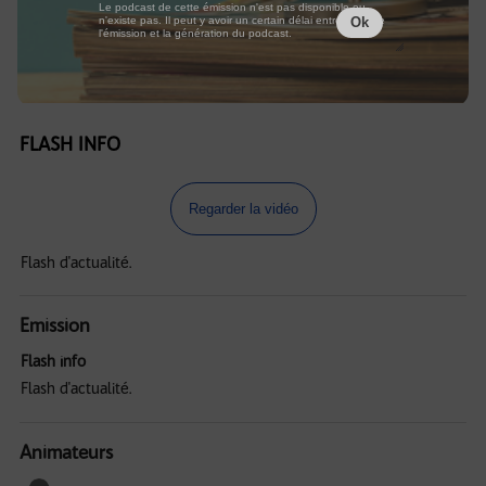
Le podcast de cette émission n'est pas disponible ou
n'existe pas. Il peut y avoir un certain délai entre la fin de
Ok
l'émission et la génération du podcast.
FLASH INFO
Regarder la vidéo
Flash d'actualité.
Emission
Flash info
Flash d'actualité.
Animateurs