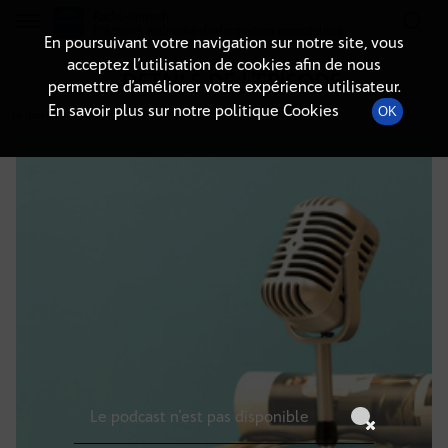
Radio-immo.fr
Premiere webradio d'information immobiliere
En poursuivant votre navigation sur notre site, vous
acceptez l’utilisation de cookies afin de nous
DÉTAILS DE L'ÉPISODE
permettre d’améliorer votre expérience utilisateur.
En savoir plus sur notre politique Cookies
OK
26 janvier 2025
à 7h59
, durée : Invalid date
Le podcast n'est pas disponible