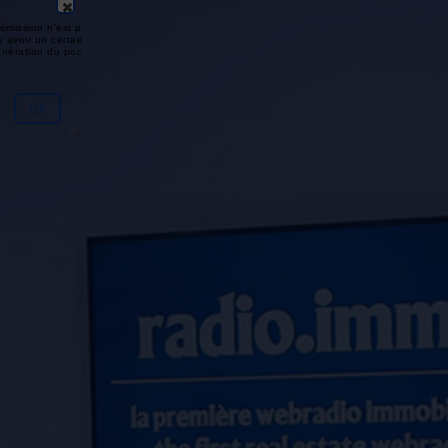
émission n'est pas disponible ou
y avoir un certain délai entre la fin
génération du podcast.
Ok