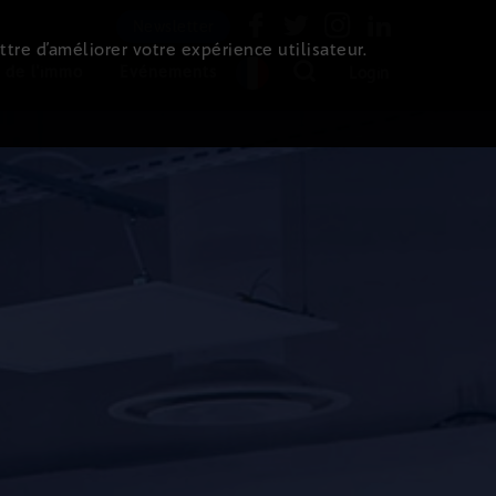
Newsletter
ttre d’améliorer votre expérience utilisateur.
 de l'immo
Evénements
Login