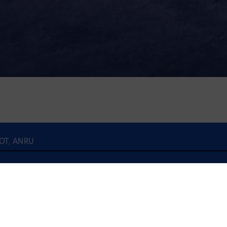
LOT, ANRU
À l'écoute