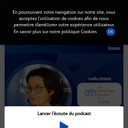
Radio-immo.fr
Premiere webradio d'information immobiliere
En poursuivant votre navigation sur notre site, vous
acceptez l’utilisation de cookies afin de nous
DÉTAILS DE L'ÉPISODE
permettre d’améliorer votre expérience utilisateur.
En savoir plus sur notre politique Cookies
OK
29 janvier 2025
à 14h15
, durée : 7 minutes
Lancer l'écoute du podcast