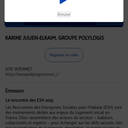
Annuler
KARINE JULIEN-ELKAIM, GROUPE POLYLOGIS
Regarder la vidéo
SITE INTERNET :
https://www.polylogis.immo/
Emission
La rencontre des ESH 2025
Les Rencontres des Entreprises Sociales pour l’Habitat (ESH) sont
des événements dédiés aux enjeux du logement social en
France. Elles rassemblent des acteurs du secteur – bailleurs,
collectivités et experts – pour échanger sur les défis actuels, tels