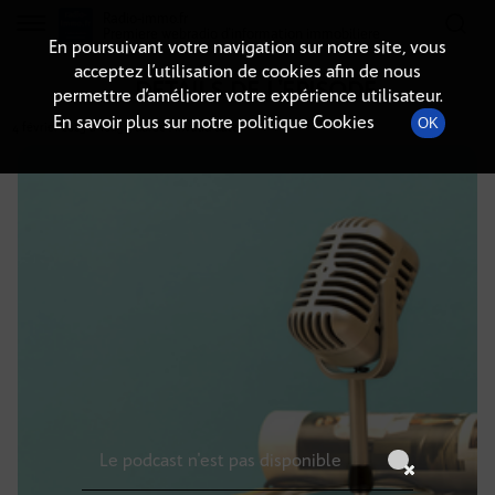
Radio-immo.fr
Premiere webradio d'information immobiliere
En poursuivant votre navigation sur notre site, vous
acceptez l’utilisation de cookies afin de nous
DÉTAILS DE L'ÉPISODE
permettre d’améliorer votre expérience utilisateur.
En savoir plus sur notre politique Cookies
OK
4 février 2025
à 10h59
, durée : Invalid date
Le podcast n'est pas disponible