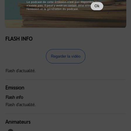
Le podcast de cette émission n'est pas disponible ou
n'existe pas. Il peut y avoir un certain délai entre la fin de
Ok
l'émission et la génération du podcast.
FLASH INFO
Regarder la vidéo
Flash d'actualité.
Emission
Flash info
Flash d'actualité.
Animateurs