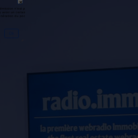
émission n'est pas disponible ou
y avoir un certain délai entre la fin
génération du podcast.
Ok