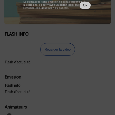
Le podcast de cette émission n'est pas disponible ou
n'existe pas. Il peut y avoir un certain délai entre la fin de
Ok
l'émission et la génération du podcast.
FLASH INFO
Regarder la vidéo
Flash d'actualité.
Emission
Flash info
Flash d'actualité.
Animateurs