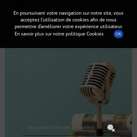
Radio-immo.fr
Premiere webradio d'information immobiliere
En poursuivant votre navigation sur notre site, vous
acceptez l’utilisation de cookies afin de nous
DÉTAILS DE L'ÉPISODE
permettre d’améliorer votre expérience utilisateur.
En savoir plus sur notre politique Cookies
OK
7 février 2025
à 15h59
, durée : Invalid date
Le podcast n'est pas disponible