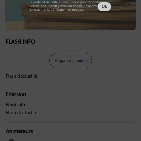
Le podcast de cette émission n'est pas disponible ou
n'existe pas. Il peut y avoir un certain délai entre la fin de
Ok
l'émission et la génération du podcast.
FLASH INFO
Regarder la vidéo
Flash d'actualité.
Emission
Flash info
Flash d'actualité.
Animateurs