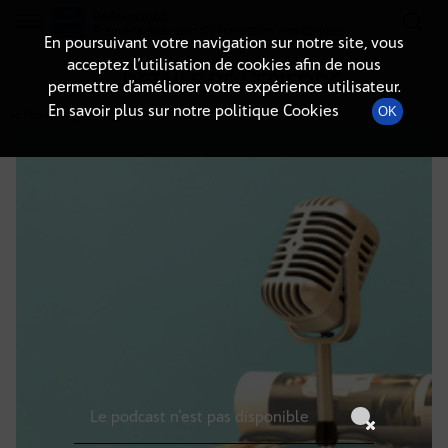
Radio-immo.fr
Premiere webradio d'information immobiliere
En poursuivant votre navigation sur notre site, vous
acceptez l’utilisation de cookies afin de nous
DÉTAILS DE L'ÉPISODE
permettre d’améliorer votre expérience utilisateur.
En savoir plus sur notre politique Cookies
OK
10 février 2025
à 19h59
, durée : Invalid date
Le podcast n'est pas disponible