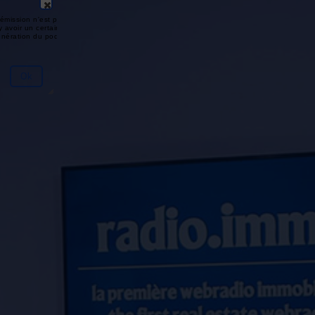
émission n'est pas disponible ou
y avoir un certain délai entre la fin
génération du podcast.
Ok