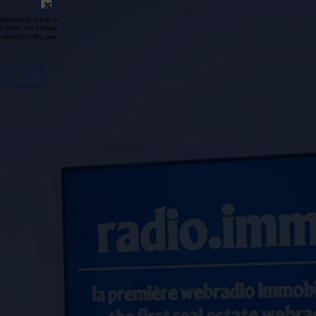
émission n'est pas disponible ou
y avoir un certain délai entre la fin
génération du podcast.
Ok