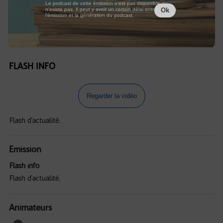
Le podcast de cette émission n'est pas disponible ou
n'existe pas. Il peut y avoir un certain délai entre la fin de
Ok
l'émission et la génération du podcast.
FLASH INFO
Regarder la vidéo
Flash d'actualité.
Emission
Flash info
Flash d'actualité.
Animateurs