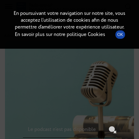
Radio-immo.fr
Premiere webradio d'information immobiliere
En poursuivant votre navigation sur notre site, vous
acceptez l’utilisation de cookies afin de nous
DÉTAILS DE L'ÉPISODE
permettre d’améliorer votre expérience utilisateur.
En savoir plus sur notre politique Cookies
OK
16 février 2025
à 19h59
, durée : Invalid date
Le podcast n'est pas disponible