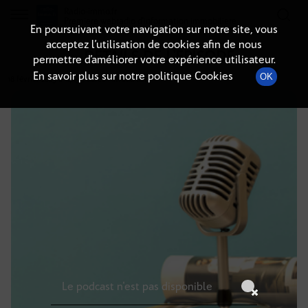
Radio-immo.fr
Premiere webradio d'information immobiliere
En poursuivant votre navigation sur notre site, vous
acceptez l’utilisation de cookies afin de nous
DÉTAILS DE L'ÉPISODE
permettre d’améliorer votre expérience utilisateur.
En savoir plus sur notre politique Cookies
OK
18 février 2025
à 14h59
, durée : Invalid date
Le podcast n'est pas disponible