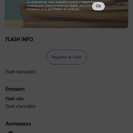
Le podcast de cette émission n'est pas disponible ou
n'existe pas. Il peut y avoir un certain délai entre la fin de
Ok
l'émission et la génération du podcast.
FLASH INFO
Regarder la vidéo
Flash d'actualité.
Emission
Flash info
Flash d'actualité.
Animateurs