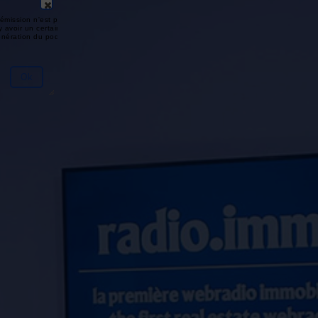
émission n'est pas disponible ou
y avoir un certain délai entre la fin
génération du podcast.
Ok