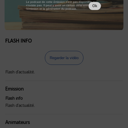
Le podcast de cette émission n'est pas disponible ou
n'existe pas. Il peut y avoir un certain délai entre la fin de
Ok
l'émission et la génération du podcast.
FLASH INFO
Regarder la vidéo
Flash d'actualité.
Emission
Flash info
Flash d'actualité.
Animateurs