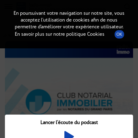
Radio-immo.fr
Premiere webradio d'information immobiliere
En poursuivant votre navigation sur notre site, vous
acceptez l’utilisation de cookies afin de nous
DÉTAILS DE L'ÉPISODE
permettre d’améliorer votre expérience utilisateur.
En savoir plus sur notre politique Cookies
OK
27 février 2025
à 9h30
, durée : 7 minutes
Lancer l'écoute du podcast