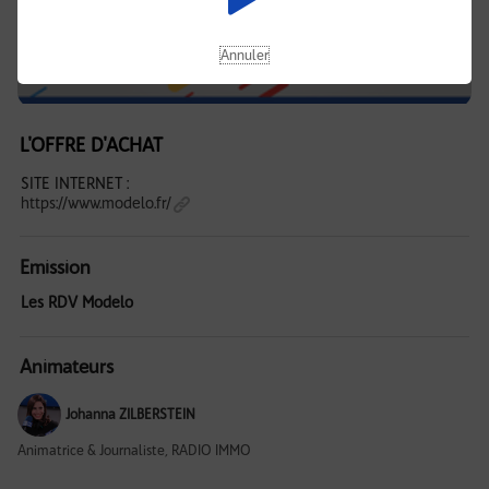
Annuler
L'OFFRE D'ACHAT
SITE INTERNET :
https://www.modelo.fr/
Emission
Les RDV Modelo
Animateurs
Johanna ZILBERSTEIN
Animatrice & Journaliste, RADIO IMMO