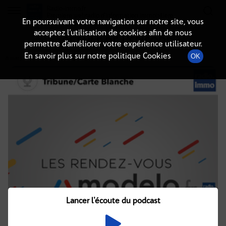
Radio-immo.fr
Premiere webradio d'information immobiliere
En poursuivant votre navigation sur notre site, vous
acceptez l’utilisation de cookies afin de nous
DÉTAILS DE L'ÉPISODE
permettre d’améliorer votre expérience utilisateur.
En savoir plus sur notre politique Cookies
OK
8 mars 2021
à 9h05
, durée : 5 minutes
Lancer l'écoute du podcast