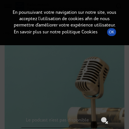
Radio-immo.fr
Premiere webradio d'information immobiliere
En poursuivant votre navigation sur notre site, vous
acceptez l’utilisation de cookies afin de nous
DÉTAILS DE L'ÉPISODE
permettre d’améliorer votre expérience utilisateur.
En savoir plus sur notre politique Cookies
OK
1 mars 2025
à 18h59
, durée : Invalid date
Le podcast n'est pas disponible