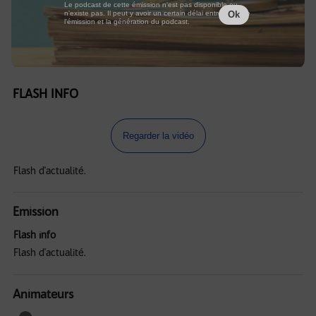
Le podcast de cette émission n'est pas disponible ou
n'existe pas. Il peut y avoir un certain délai entre la fin de
Ok
l'émission et la génération du podcast.
FLASH INFO
Regarder la vidéo
Flash d'actualité.
Emission
Flash info
Flash d'actualité.
Animateurs