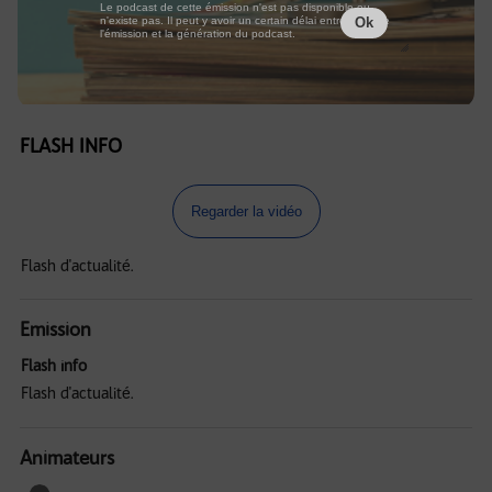
Le podcast de cette émission n'est pas disponible ou
n'existe pas. Il peut y avoir un certain délai entre la fin de
Ok
l'émission et la génération du podcast.
FLASH INFO
Regarder la vidéo
Flash d'actualité.
Emission
Flash info
Flash d'actualité.
Animateurs