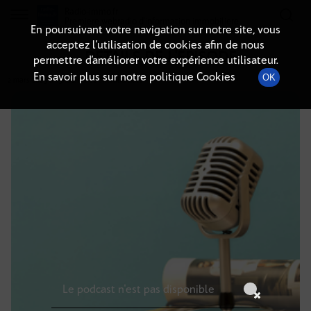
Radio-immo.fr
Premiere webradio d'information immobiliere
En poursuivant votre navigation sur notre site, vous
acceptez l’utilisation de cookies afin de nous
DÉTAILS DE L'ÉPISODE
permettre d’améliorer votre expérience utilisateur.
En savoir plus sur notre politique Cookies
OK
2 mars 2025
à 15h00
, durée : Invalid date
Le podcast n'est pas disponible