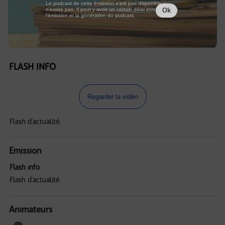
Le podcast de cette émission n'est pas disponible ou
n'existe pas. Il peut y avoir un certain délai entre la fin de
Ok
l'émission et la génération du podcast.
FLASH INFO
Regarder la vidéo
Flash d'actualité.
Emission
Flash info
Flash d'actualité.
Animateurs