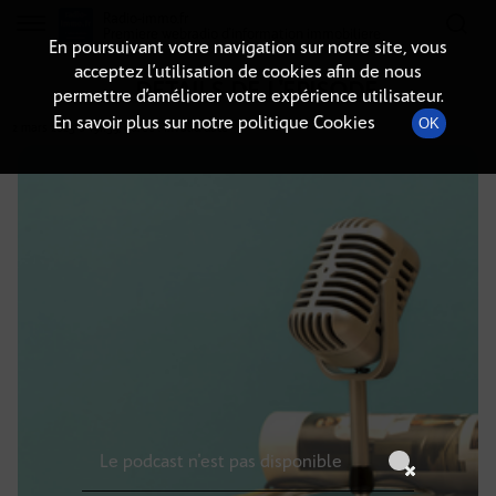
Radio-immo.fr
Premiere webradio d'information immobiliere
En poursuivant votre navigation sur notre site, vous
acceptez l’utilisation de cookies afin de nous
DÉTAILS DE L'ÉPISODE
permettre d’améliorer votre expérience utilisateur.
En savoir plus sur notre politique Cookies
OK
2 mars 2025
à 19h59
, durée : Invalid date
Le podcast n'est pas disponible