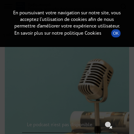
Radio-immo.fr
Premiere webradio d'information immobiliere
En poursuivant votre navigation sur notre site, vous
acceptez l’utilisation de cookies afin de nous
DÉTAILS DE L'ÉPISODE
permettre d’améliorer votre expérience utilisateur.
En savoir plus sur notre politique Cookies
OK
5 mars 2025
à 19h59
, durée : Invalid date
Le podcast n'est pas disponible