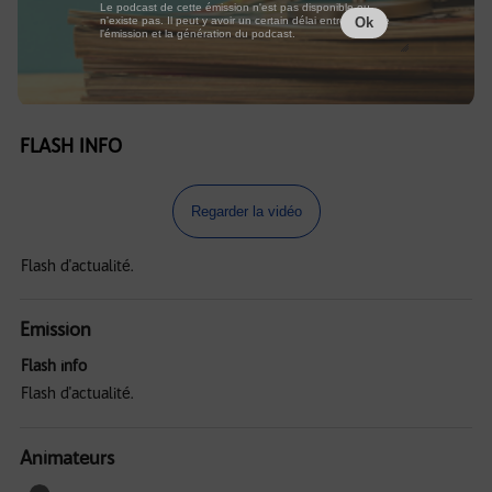
Le podcast de cette émission n'est pas disponible ou
n'existe pas. Il peut y avoir un certain délai entre la fin de
Ok
l'émission et la génération du podcast.
FLASH INFO
Regarder la vidéo
Flash d'actualité.
Emission
Flash info
Flash d'actualité.
Animateurs