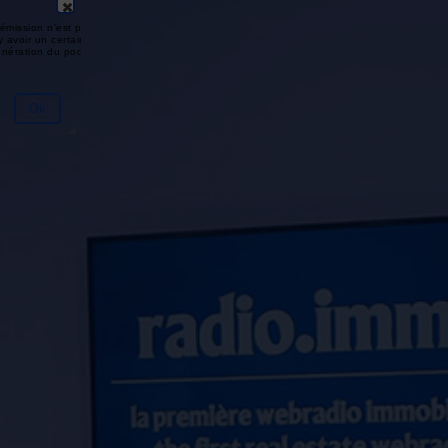
émission n'est pas disponible ou
y avoir un certain délai entre la fin
génération du podcast.
Ok