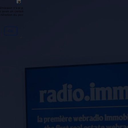
émission n'est pas disponible ou
y avoir un certain délai entre la fin
génération du podcast.
Ok