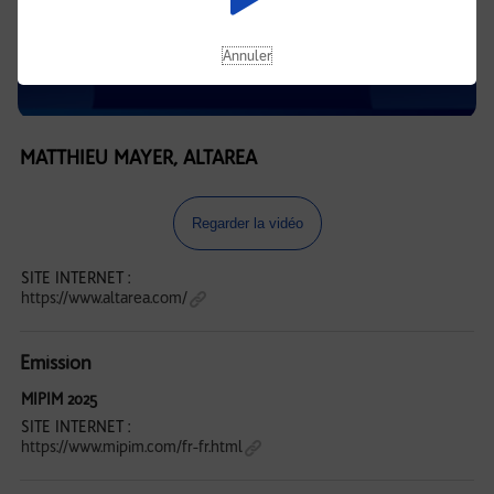
Annuler
MATTHIEU MAYER, ALTAREA
Regarder la vidéo
SITE INTERNET :
https://www.altarea.com/
Emission
MIPIM 2025
SITE INTERNET :
https://www.mipim.com/fr-fr.html