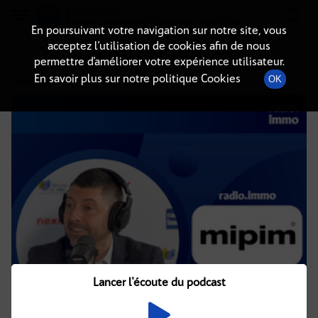
Radio-immo.fr
Premiere webradio d'information immobiliere
En poursuivant votre navigation sur notre site, vous
acceptez l’utilisation de cookies afin de nous
DÉTAILS DE L'ÉPISODE
permettre d’améliorer votre expérience utilisateur.
En savoir plus sur notre politique Cookies
OK
11 mars 2025
à 13h49
, durée : 16 minutes
Lancer l'écoute du podcast