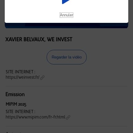
Annuler
XAVIER BELVAUX, WE INVEST
Regarder la vidéo
SITE INTERNET :
https://weinvest.fr/
Emission
MIPIM 2025
SITE INTERNET :
https://www.mipim.com/fr-fr.html