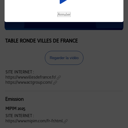
Annuler
TABLE RONDE VILLES DE FRANCE
Regarder la vidéo
SITE INTERNET :
https://www.villesdefrance.fr/
https://www.actgroup.com/
Emission
MIPIM 2025
SITE INTERNET :
https://www.mipim.com/fr-fr.html