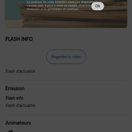
Le podcast de cette émission n'est pas disponible ou
n'existe pas. Il peut y avoir un certain délai entre la fin de
Ok
l'émission et la génération du podcast.
FLASH INFO
Regarder la vidéo
Flash d'actualité.
Emission
Flash info
Flash d'actualité.
Animateurs