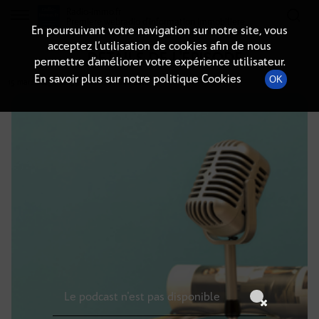
Radio-immo.fr
Premiere webradio d'information immobiliere
En poursuivant votre navigation sur notre site, vous
acceptez l’utilisation de cookies afin de nous
DÉTAILS DE L'ÉPISODE
permettre d’améliorer votre expérience utilisateur.
En savoir plus sur notre politique Cookies
OK
15 mars 2025
à 11h59
, durée : Invalid date
Le podcast n'est pas disponible