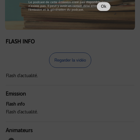
Le podcast de cette émission n'est pas disponible ou
n'existe pas. Il peut y avoir un certain délai entre la fin de
Ok
l'émission et la génération du podcast.
FLASH INFO
Regarder la vidéo
Flash d'actualité.
Emission
Flash info
Flash d'actualité.
Animateurs