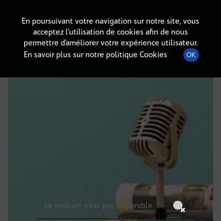
Radio-immo.fr
Premiere webradio d'information immobiliere
En poursuivant votre navigation sur notre site, vous
acceptez l’utilisation de cookies afin de nous
DÉTAILS DE L'ÉPISODE
permettre d’améliorer votre expérience utilisateur.
En savoir plus sur notre politique Cookies
OK
16 mars 2025
à 16h59
, durée : Invalid date
Le podcast n'est pas disponible