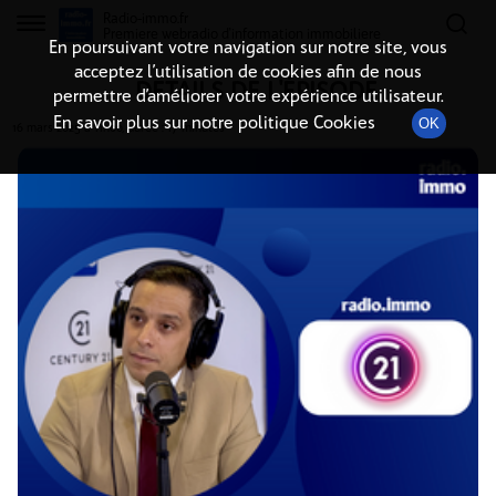
Radio-immo.fr
Premiere webradio d'information immobiliere
En poursuivant votre navigation sur notre site, vous
acceptez l’utilisation de cookies afin de nous
DÉTAILS DE L'ÉPISODE
permettre d’améliorer votre expérience utilisateur.
En savoir plus sur notre politique Cookies
OK
16 mars 2025
à 11h00
, durée : 17 minutes