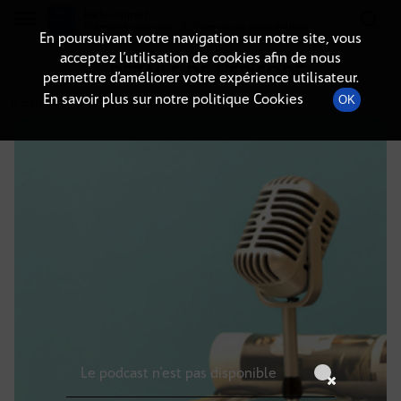
Radio-immo.fr
Premiere webradio d'information immobiliere
En poursuivant votre navigation sur notre site, vous
acceptez l’utilisation de cookies afin de nous
DÉTAILS DE L'ÉPISODE
permettre d’améliorer votre expérience utilisateur.
En savoir plus sur notre politique Cookies
OK
17 mars 2025
à 19h59
, durée : Invalid date
Le podcast n'est pas disponible