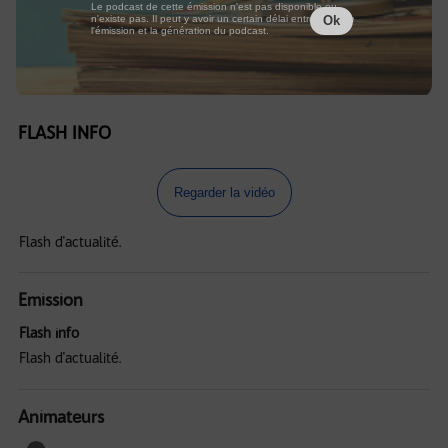
Le podcast de cette émission n'est pas disponible ou
n'existe pas. Il peut y avoir un certain délai entre la fin de
Ok
l'émission et la génération du podcast.
FLASH INFO
Regarder la vidéo
Flash d'actualité.
Emission
Flash info
Flash d'actualité.
Animateurs