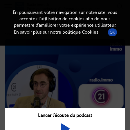
Radio-immo.fr
Premiere webradio d'information immobiliere
En poursuivant votre navigation sur notre site, vous
acceptez l’utilisation de cookies afin de nous
DÉTAILS DE L'ÉPISODE
permettre d’améliorer votre expérience utilisateur.
En savoir plus sur notre politique Cookies
OK
17 mars 2025
à 13h40
, durée : 13 minutes
Lancer l'écoute du podcast