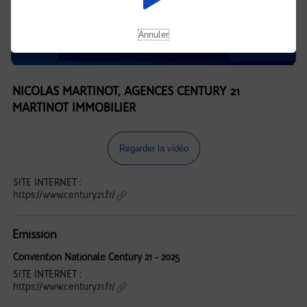
Annuler
NICOLAS MARTINOT, AGENCES CENTURY 21
MARTINOT IMMOBILIER
Regarder la vidéo
SITE INTERNET :
https://www.century21.fr/
Emission
Convention Nationale Century 21 - 2025
SITE INTERNET :
https://www.century21.fr/