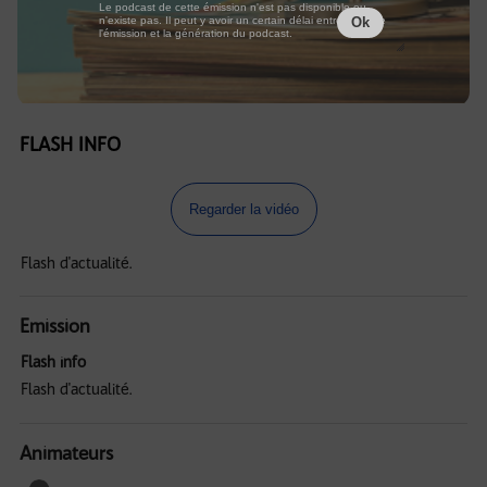
Le podcast de cette émission n'est pas disponible ou
n'existe pas. Il peut y avoir un certain délai entre la fin de
Ok
l'émission et la génération du podcast.
FLASH INFO
Regarder la vidéo
Flash d'actualité.
Emission
Flash info
Flash d'actualité.
Animateurs