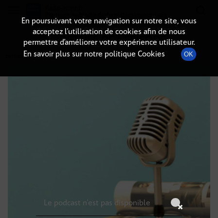
Radio-immo.fr
Premiere webradio d'information immobiliere
En poursuivant votre navigation sur notre site, vous
acceptez l’utilisation de cookies afin de nous
DÉTAILS DE L'ÉPISODE
permettre d’améliorer votre expérience utilisateur.
En savoir plus sur notre politique Cookies
OK
28 mars 2025
à 15h59
, durée : Invalid date
Le podcast n'est pas disponible