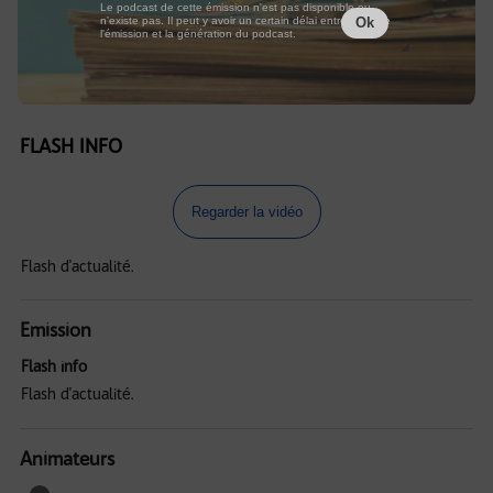
Le podcast de cette émission n'est pas disponible ou
n'existe pas. Il peut y avoir un certain délai entre la fin de
Ok
l'émission et la génération du podcast.
FLASH INFO
Regarder la vidéo
Flash d'actualité.
Emission
Flash info
Flash d'actualité.
Animateurs