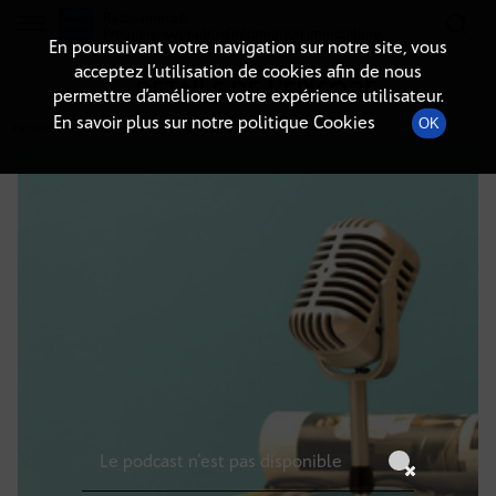
Radio-immo.fr
Premiere webradio d'information immobiliere
En poursuivant votre navigation sur notre site, vous
acceptez l’utilisation de cookies afin de nous
DÉTAILS DE L'ÉPISODE
permettre d’améliorer votre expérience utilisateur.
En savoir plus sur notre politique Cookies
OK
29 mars 2025
à 13h59
, durée : Invalid date
Le podcast n'est pas disponible