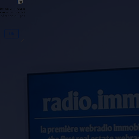
émission n'est pas disponible ou
y avoir un certain délai entre la fin
génération du podcast.
Ok