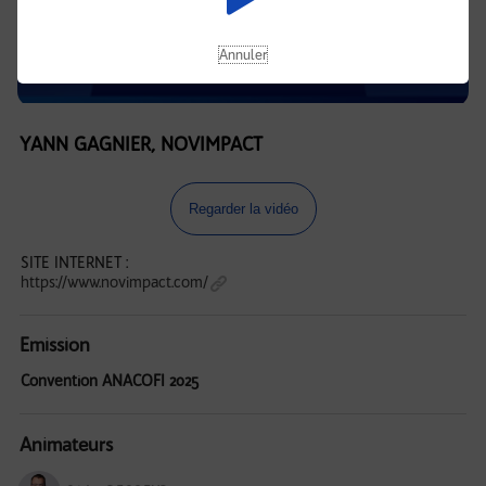
Annuler
YANN GAGNIER, NOVIMPACT
Regarder la vidéo
SITE INTERNET :
https://www.novimpact.com/
Emission
Convention ANACOFI 2025
Animateurs