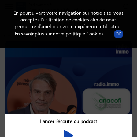
Radio-immo.fr
Premiere webradio d'information immobiliere
En poursuivant votre navigation sur notre site, vous
acceptez l’utilisation de cookies afin de nous
DÉTAILS DE L'ÉPISODE
permettre d’améliorer votre expérience utilisateur.
En savoir plus sur notre politique Cookies
OK
3 avril 2025
à 13h23
, durée : 7 minutes
Lancer l'écoute du podcast