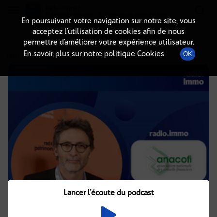
Radio-immo.fr
Premiere webradio d'information immobiliere
En poursuivant votre navigation sur notre site, vous
acceptez l’utilisation de cookies afin de nous
DÉTAILS DE L'ÉPISODE
permettre d’améliorer votre expérience utilisateur.
En savoir plus sur notre politique Cookies
OK
3 avril 2025
à 14h02
, durée : 8 minutes
Lancer l'écoute du podcast