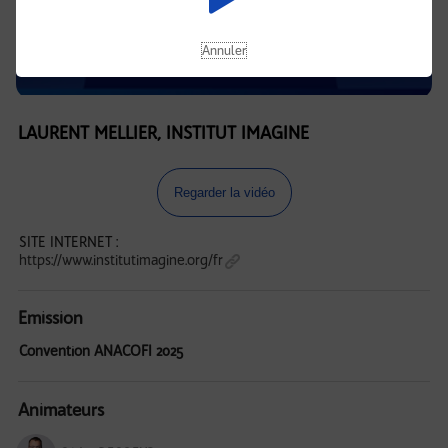
Annuler
LAURENT MELLIER, INSTITUT IMAGINE
Regarder la vidéo
SITE INTERNET :
https://www.institutimagine.org/fr
Emission
Convention ANACOFI 2025
Animateurs