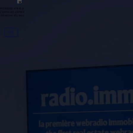
émission n'est pas disponible ou
y avoir un certain délai entre la fin
génération du podcast.
Ok