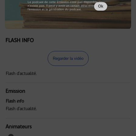
Le podcast de cette émission n'est pas disponible ou
n'existe pas. Il peut y avoir un certain délai entre la fin de
Ok
l'émission et la génération du podcast.
FLASH INFO
Regarder la vidéo
Flash d'actualité.
Emission
Flash info
Flash d'actualité.
Animateurs