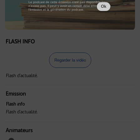
Le podcast de cette émission n'est pas disponible ou
n'existe pas. Il peut y avoir un certain délai entre la fin de
Ok
l'émission et la génération du podcast.
FLASH INFO
Regarder la vidéo
Flash d'actualité.
Emission
Flash info
Flash d'actualité.
Animateurs