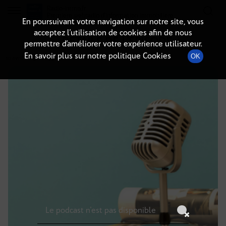
Radio-immo.fr
Premiere webradio d'information immobiliere
En poursuivant votre navigation sur notre site, vous
acceptez l’utilisation de cookies afin de nous
DÉTAILS DE L'ÉPISODE
permettre d’améliorer votre expérience utilisateur.
En savoir plus sur notre politique Cookies
OK
10 avril 2025
à 6h59
, durée : Invalid date
Le podcast n'est pas disponible