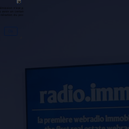
émission n'est pas disponible ou
y avoir un certain délai entre la fin
génération du podcast.
Ok