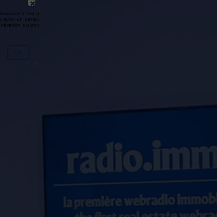
émission n'est pas disponible ou
y avoir un certain délai entre la fin
génération du podcast.
Ok