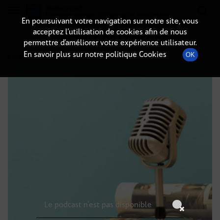
Radio-immo.fr
Premiere webradio d'information immobiliere
En poursuivant votre navigation sur notre site, vous
acceptez l’utilisation de cookies afin de nous
DÉTAILS DE L'ÉPISODE
permettre d’améliorer votre expérience utilisateur.
En savoir plus sur notre politique Cookies
OK
13 avril 2025
à 8h59
, durée : Invalid date
Le podcast n'est pas disponible