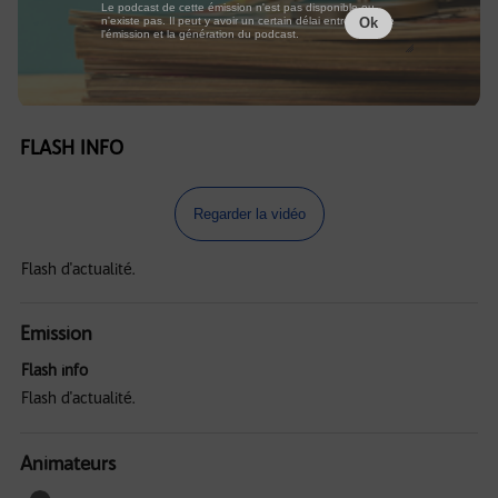
Le podcast de cette émission n'est pas disponible ou
n'existe pas. Il peut y avoir un certain délai entre la fin de
Ok
l'émission et la génération du podcast.
FLASH INFO
Regarder la vidéo
Flash d'actualité.
Emission
Flash info
Flash d'actualité.
Animateurs