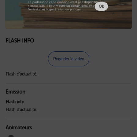
Le podcast de cette émission n'est pas disponible ou
n'existe pas. Il peut y avoir un certain délai entre la fin de
Ok
l'émission et la génération du podcast.
FLASH INFO
Regarder la vidéo
Flash d'actualité.
Emission
Flash info
Flash d'actualité.
Animateurs