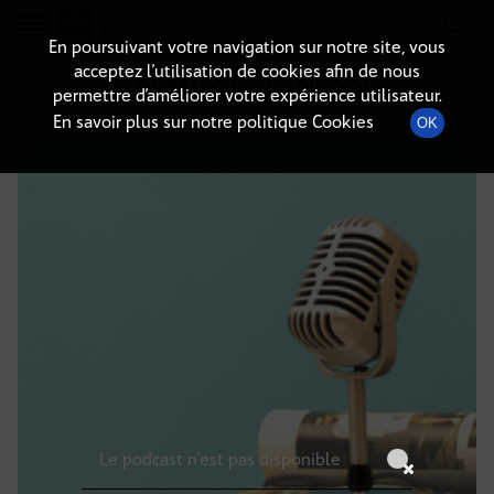
Radio-immo.fr
Premiere webradio d'information immobiliere
En poursuivant votre navigation sur notre site, vous
acceptez l’utilisation de cookies afin de nous
DÉTAILS DE L'ÉPISODE
permettre d’améliorer votre expérience utilisateur.
En savoir plus sur notre politique Cookies
OK
13 avril 2025
à 11h59
, durée : Invalid date
Le podcast n'est pas disponible